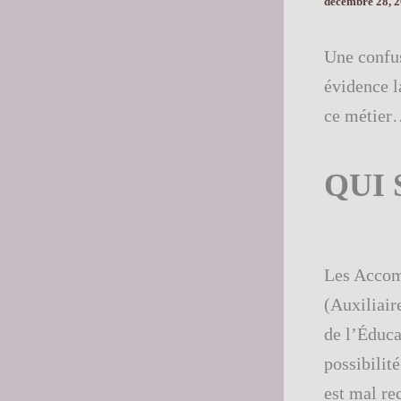
décembre 28, 
Une confus
évidence l
ce métier…
QUI 
Les Accom
(Auxiliair
de l’Éduca
possibilit
est mal re