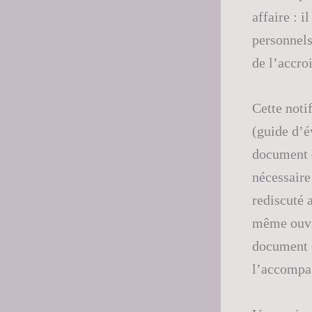
affaire : i
personnels
de l’accr
Cette noti
(guide d’é
document q
nécessaire
rediscuté 
même
ouv
document q
l’accompa