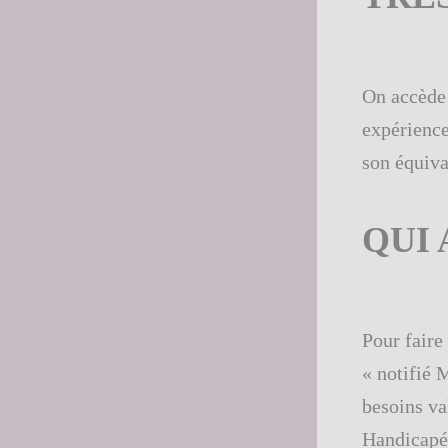
On accède 
expérienc
son équiva
QUI
Pour faire
« notifié 
besoins va
Handicapée