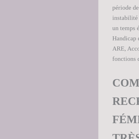
période de
instabilit
un temps é
Handicap d
ARE, Accom
fonctions 
COM
RECR
FÉMI
TRÈ