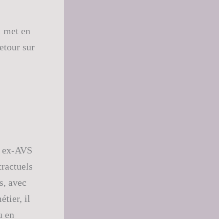
i met en
etour sur
, ex-AVS
tractuels
s, avec
tier, il
u en