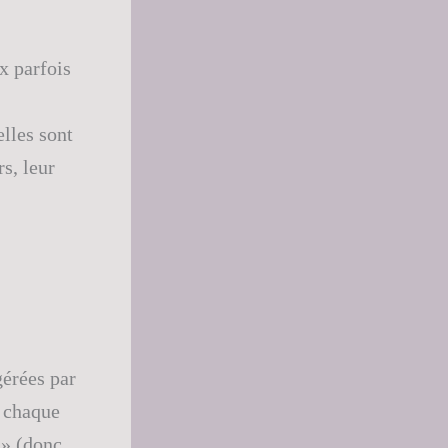
x parfois
lles sont
s, leur
gérées par
 chaque
 » (donc