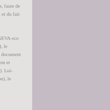
s, faute de
 et du fait
n GEVA-sco
, le
Ce document
nt et
). Lui-
n), le