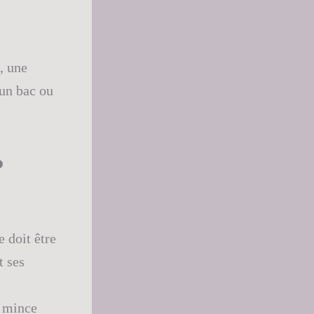
, une
un bac ou
?
e doit être
t ses
e mince