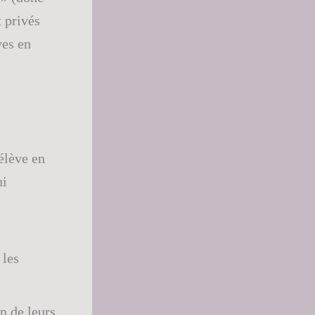
t privés
ves en
élève en
ui
 les
n de leurs