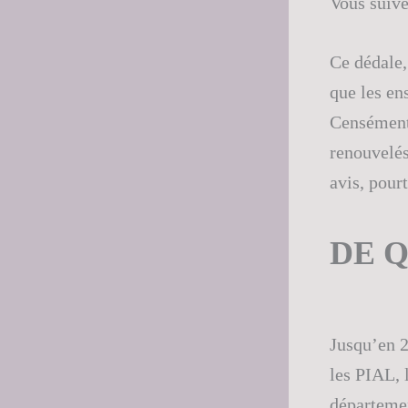
Vous suive
Ce dédale,
que les ens
Censément,
renouvelés
avis, pour
DE Q
Jusqu’en 2
les PIAL,
départemen