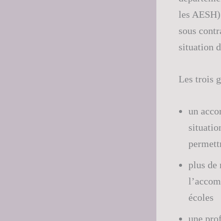
les AESH) 
sous contr
situation 
Les trois 
un acco
situatio
permett
plus de 
l’accom
écoles
une pro