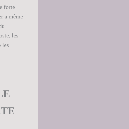
e forte
ier a même
du
ste, les
 les
LE
RTE